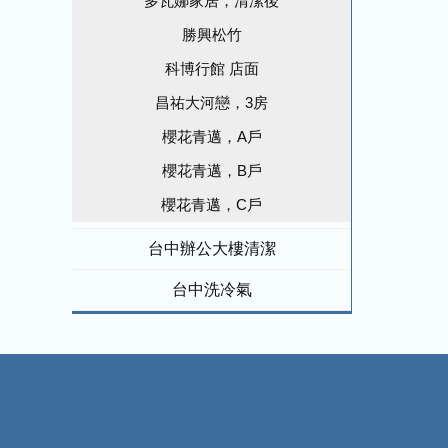
多瓦娜家居，清潔後
勝興松竹
科博行館 店面
昌祐大河戀，3房
櫻花青邁，A戶
櫻花青邁，B戶
櫻花青邁，C戶
台中辦公大樓清潔
台中洗冷氣