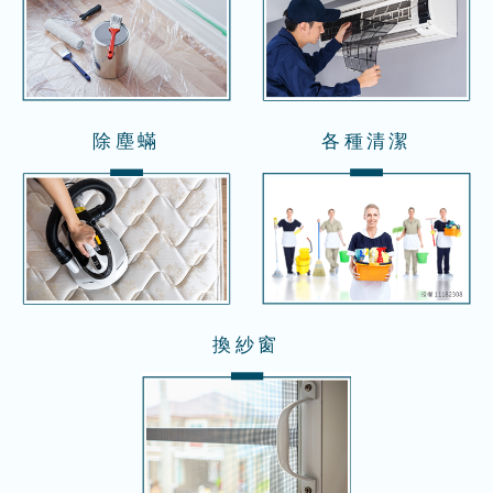
除塵蟎
各種清潔
換紗窗